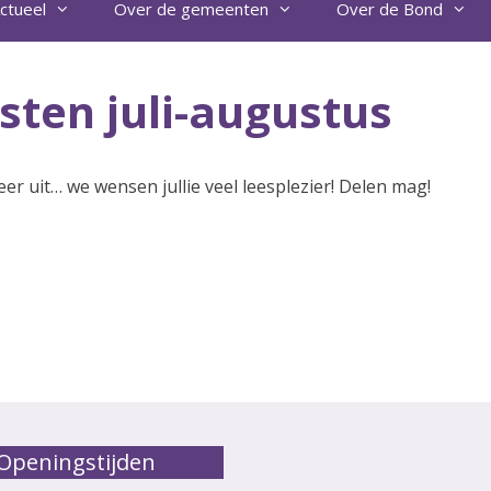
ctueel
Over de gemeenten
Over de Bond
sten juli-augustus
er uit… we wensen jullie veel leesplezier! Delen mag!
Openingstijden