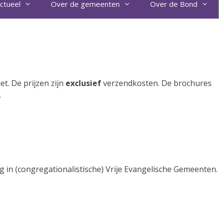
ctueel
Over de gemeenten
Over de Bond
t. De prijzen zijn
exclusief
verzendkosten. De brochures
.
in (congregationalistische) Vrije Evangelische Gemeenten.