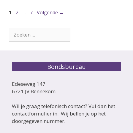
Pagina
Pagina
Pagina
1
2
…
7
Volgende
→
Zoek
naar:
Bondsbureau
Edeseweg 147
6721 JV Bennekom
Wil je graag telefonisch contact? Vul dan het
contactformulier in. Wij bellen je op het
doorgegeven nummer.