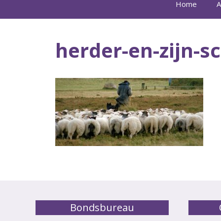
Home
A
herder-en-zijn-
Bondsbureau