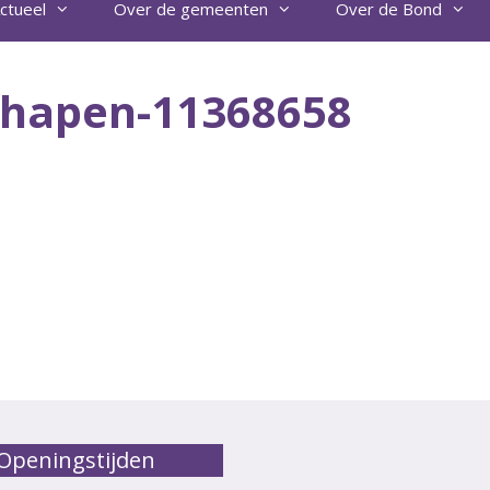
ctueel
Over de gemeenten
Over de Bond
schapen-11368658
Openingstijden