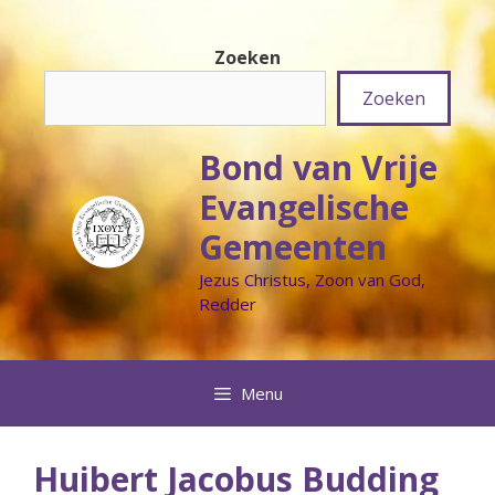
Ga
naar
Zoeken
de
inhoud
Zoeken
Bond van Vrije
Evangelische
Gemeenten
Jezus Christus, Zoon van God,
Redder
Menu
Huibert Jacobus Budding