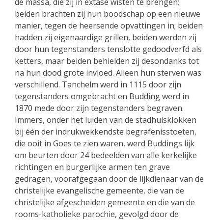
de massa, die zij in extase wisten te brengen;
beiden brachten zij hun boodschap op een nieuwe
manier, tegen de heersende opvattingen in; beiden
hadden zij eigenaardige grillen, beiden werden zij
door hun tegenstanders tenslotte gedoodverfd als
ketters, maar beiden behielden zij desondanks tot
na hun dood grote invloed. Alleen hun sterven was
verschillend. Tan­chelm werd in 1115 door zijn
tegenstanders omgebracht en Budding werd in
1870 mede door zijn tegenstanders begraven.
Immers, onder het luiden van de stadhuisklokken
bij één der indrukwekkendste begrafenisstoeten,
die ooit in Goes te zien waren, werd Buddings lijk
om beurten door 24 bedeelden van alle kerkelijke
richtingen en burgerlijke armen ten grave
gedragen, voorafgegaan door de lijkdienaar van de
christelijke evangelische gemeente, die van de
christelijke afgescheiden gemeente en die van de
rooms-katholieke parochie, gevolgd door de