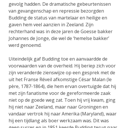
gevolg hadden. De dramatische gebeurtenissen
van gevangenschap en repressie bezorgden
Budding de status van martelaar en heilige en
gaven hem veel aanzien in Zeeland. Zijn
rechterhand was in deze jaren de Goesse bakker
Johannes de Jonge, die wel de ‘hemelse bakker’
werd genoemd.
Uiteindelijk gaf Budding toe en aanvaardde de
voorwaarden van de overheid. Hij beriep zich voor
zijn veranderde zienswijze op een gesprek met de
uit het Franse Réveil afkomstige César Malan (le
père, 1787-1864), die hem ervan overtuigde dat hij
met zijn fanatisme voor de gereformeerde zaak
niet op de goede weg zat. Toen hij vrij kwam, ging
hij niet naar Zeeland, maar naar Groningen en
vandaar vertrok hij naar Amerika (Maryland), waar
hij een tijdlang als boer werkzaam was. Dit was
geen succes en in 1851 keerde Budding terug naar