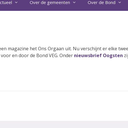
ctueel
Over de gemeenten
Over de Bond
een magazine het Ons Orgaan uit. Nu verschijnt er elke twe
 voor en door de Bond VEG. Onder
nieuwsbrief Oogsten
zi