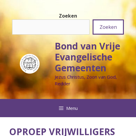
Ga
naar
Zoeken
de
inhoud
Zoeken
Bond van Vrije
Evangelische
Gemeenten
Jezus Christus, Zoon van God,
Redder
Menu
OPROEP VRIJWILLIGERS