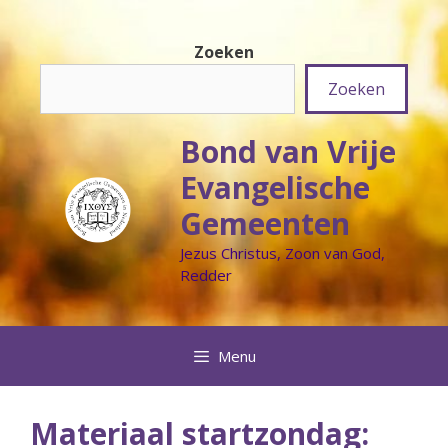
Ga
naar
Zoeken
de
inhoud
Zoeken
Bond van Vrije
Evangelische
Gemeenten
Jezus Christus, Zoon van God,
Redder
Menu
Materiaal startzondag: