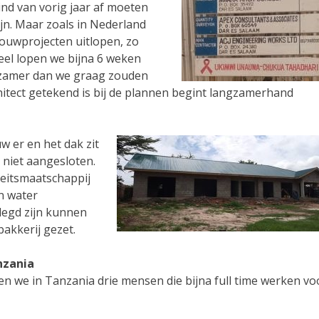
ind van vorig jaar af moeten
ijn. Maar zoals in Nederland
ouwprojecten uitlopen, zo
eel lopen we bijna 6 weken
gzamer dan we graag zouden
chitect getekend is bij de plannen begint langzamerhand
w er en het dak zit
g niet aangesloten.
iteitsmaatschappij
en water
legd zijn kunnen
akkerij gezet.
nzania
 we in Tanzania drie mensen die bijna full time werken vo