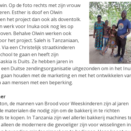
in. Op de foto rechts met zijn vrouw
eren. Esther is doof en Olwin
en het project dan ook als doventolk.
ijn werk voor Inuka ook nog les op
doven. Behalve Olwin werken ook
oor het project. Saleh is Tanzaniaan,
Via een Christelijk straatkinderen
chool te gaan en heeft zijn
askia is Duits. Ze hebben jaren in
 een Duitse zendingsorganisatie uitgezonden om in het In
zig gaan houden met de marketing en met het ontwikkelen va
n aan mensen met een beperking.
ner
ton, de mannen van Brood voor Weeskinderen zijn al jaren
le materialen die nodig zijn om de bakkerij in te richten
 te kopen. In Tanzania zijn wel allerlei bakkerij machines t
alleen de modernere die gevoeliger zijn voor wisselingen in