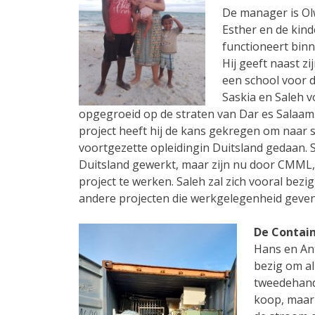
De manager is Olw
Esther en de kind
functioneert binn
Hij geeft naast z
een school voor 
Saskia en Saleh v
opgegroeid op de straten van Dar es Salaam. 
project heeft hij de kans gekregen om naar s
voortgezette opleidingin Duitsland gedaan. S
Duitsland gewerkt, maar zijn nu door CMML,
project te werken. Saleh zal zich vooral be
andere projecten die werkgelegenheid geve
De Contai
Hans en An
bezig om al
tweedehands
koop, maar 