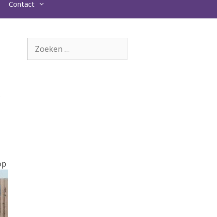
Contact
Zoek
naar:
.
op