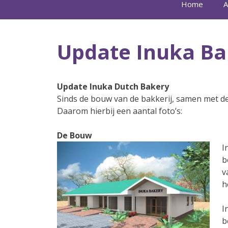
Home
A
Update Inuka Ba
Update Inuka Dutch Bakery
Sinds de bouw van de bakkerij, samen met de
Daarom hierbij een aantal foto’s:
De Bouw
I
b
v
h
I
b