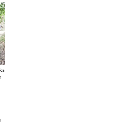
uka
n
e