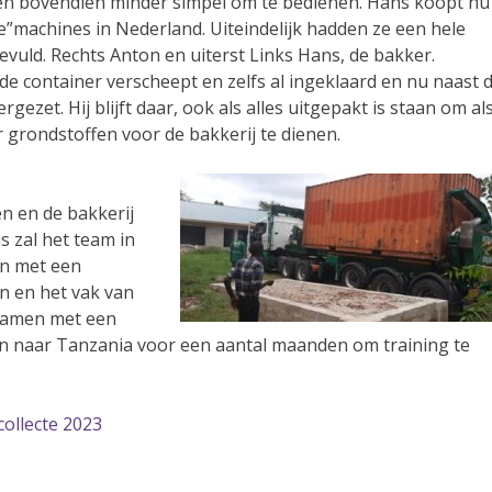
en bovendien minder simpel om te bedienen. Hans koopt nu
”machines in Nederland. Uiteindelijk hadden ze een hele
evuld. Rechts Anton en uiterst Links Hans, de bakker.
 de container verscheept en zelfs al ingeklaard en nu naast 
rgezet. Hij blijft daar, ook als alles uitgepakt is staan om al
 grondstoffen voor de bakkerij te dienen.
 en de bakkerij
is zal het team in
n met een
en en het vak van
 samen met een
 naar Tanzania voor een aantal maanden om training te
ollecte 2023