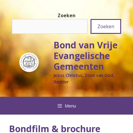
Ga
naar
Zoeken
de
inhoud
Zoeken
Bond van Vrije
Evangelische
Gemeenten
Jezus Christus, Zoon van God,
Redder
Menu
Bondfilm & brochure