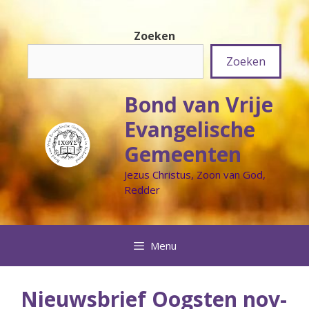
Ga
naar
Zoeken
de
inhoud
Zoeken
Bond van Vrije
Evangelische
Gemeenten
Jezus Christus, Zoon van God,
Redder
Menu
Nieuwsbrief Oogsten nov-