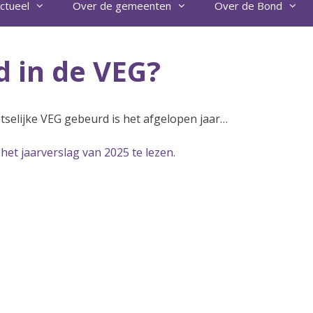
ctueel
Over de gemeenten
Over de Bond
d in de VEG?
atselijke VEG gebeurd is het afgelopen jaar…
 het jaarverslag van 2025 te lezen.